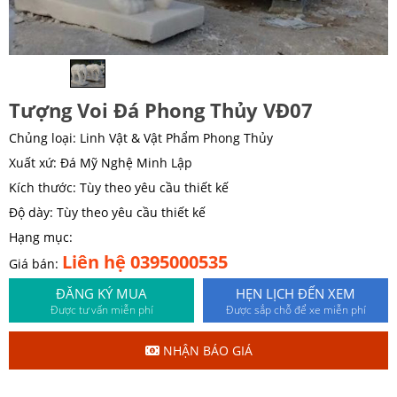
Tượng Voi Đá Phong Thủy VĐ07
Chủng loại: Linh Vật & Vật Phẩm Phong Thủy
Xuất xứ: Đá Mỹ Nghệ Minh Lập
Kích thước: Tùy theo yêu cầu thiết kế
Độ dày: Tùy theo yêu cầu thiết kế
Hạng mục:
Liên hệ 0395000535
Giá bán:
ĐĂNG KÝ MUA
HẸN LỊCH ĐẾN XEM
Được tư vấn miễn phí
Được sắp chỗ để xe miễn phí
NHẬN BÁO GIÁ