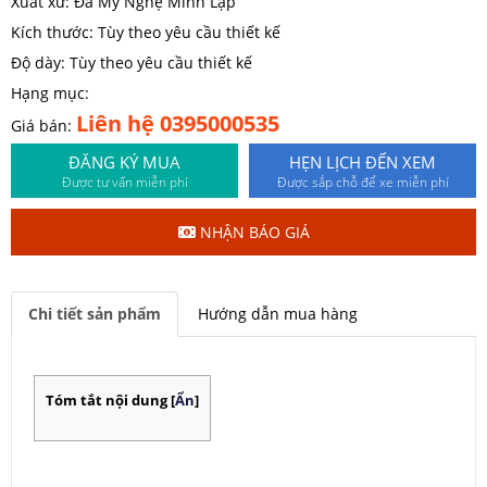
Xuất xứ: Đá Mỹ Nghệ Minh Lập
Kích thước: Tùy theo yêu cầu thiết kế
Độ dày: Tùy theo yêu cầu thiết kế
Hạng mục:
Liên hệ 0395000535
Giá bán:
ĐĂNG KÝ MUA
HẸN LỊCH ĐẾN XEM
Được tư vấn miễn phí
Được sắp chỗ để xe miễn phí
NHẬN BÁO GIÁ
Chi tiết sản phẩm
Hướng dẫn mua hàng
Tóm tắt nội dung
[
Ẩn
]