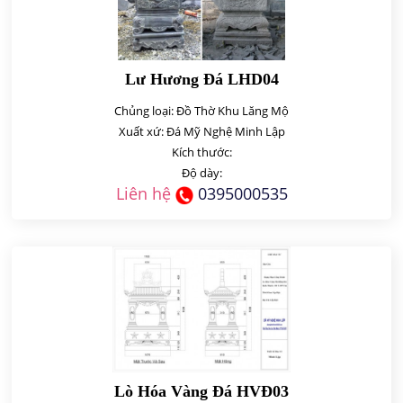
Lư Hương Đá LHD04
Chủng loại: Đồ Thờ Khu Lăng Mộ
Xuất xứ: Đá Mỹ Nghệ Minh Lập
Kích thước:
Độ dày:
Liên hệ
0395000535
Lò Hóa Vàng Đá HVĐ03