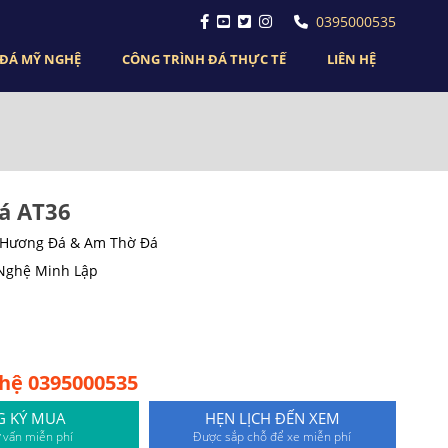
0395000535
ĐÁ MỸ NGHỆ
CÔNG TRÌNH ĐÁ THỰC TẾ
LIÊN HỆ
á AT36
y Hương Đá & Am Thờ Đá
 Nghệ Minh Lập
 hệ 0395000535
G KÝ MUA
HẸN LỊCH ĐẾN XEM
 vấn miễn phí
Được sắp chỗ để xe miễn phí