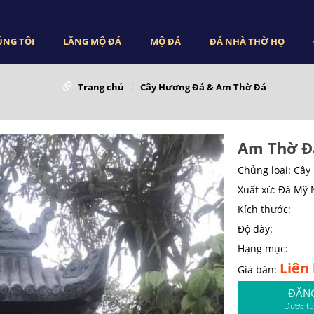
ÚNG TÔI
LĂNG MỘ ĐÁ
MỘ ĐÁ
ĐÁ NHÀ THỜ HỌ
Trang chủ
Cây Hương Đá & Am Thờ Đá
Am Thờ Đ
Chủng loại: Câ
Xuất xứ: Đá Mỹ
Kích thước:
Độ dày:
Hạng mục:
Liên
Giá bán:
ĐĂN
Được tư