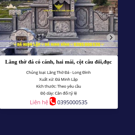
Lăng thờ đá có cánh, hai mái, cột câu đối,đục
hổ phù uy linh
Chủng loại: Lăng Thờ Đá - Long Đình
Xuất xứ: Đá Minh Lập
Kích thước: Theo yêu cầu
Độ dày: Cân đối tỷ lệ
Liên hệ
0395000535