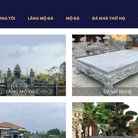
ÚNG TÔI
LĂNG MỘ ĐÁ
MỘ ĐÁ
ĐÁ NHÀ THỜ HỌ
LĂNG MỘ ĐÁ
ĐÁ MỸ NGHỆ