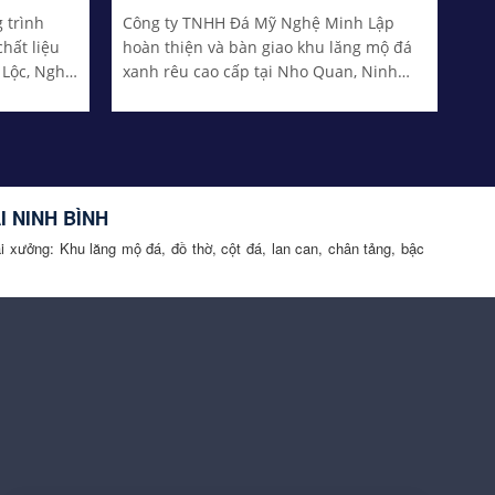
 trình
Công ty TNHH Đá Mỹ Nghệ Minh Lập
hất liệu
hoàn thiện và bàn giao khu lăng mộ đá
 Lộc, Nghệ
xanh rêu cao cấp tại Nho Quan, Ninh
p đặt...
Bình với kích thước 15m40 x 5m21. VP:
Nam Hoa Lư, Xưởng: Làng...
I NINH BÌNH
ại xưởng: Khu lăng mộ đá, đồ thờ, cột đá, lan can, chân tảng, bậc