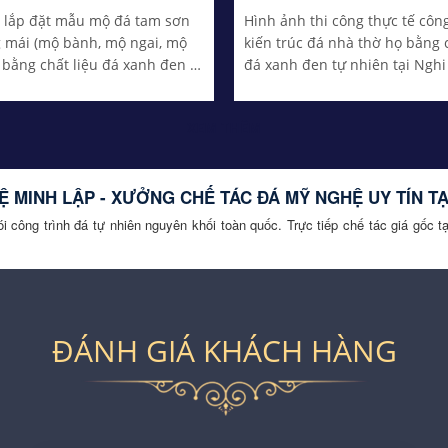
h lắp đặt mẫu mộ đá tam sơn
Hình ảnh thi công thực tế công
 mái (mộ bành, mộ ngai, mộ
kiến trúc đá nhà thờ họ bằng c
bằng chất liệu đá xanh đen tự
đá xanh đen tự nhiên tại Nghi
yên khối, kích thước phong
An do Đá Mỹ Nghệ Minh Lập lắ
XEM THÊM
 MINH LẬP - XƯỞNG CHẾ TÁC ĐÁ MỸ NGHỆ UY TÍN TẠ
 công trình đá tự nhiên nguyên khối toàn quốc. Trực tiếp chế tác giá gốc t
ĐÁNH GIÁ KHÁCH HÀNG