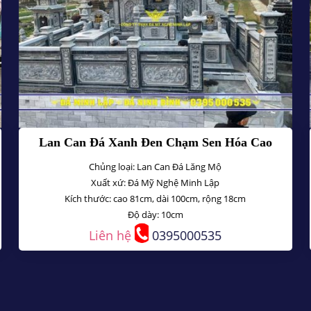
Lan Can Đá Xanh Đen Chạm Sen Hóa Cao
81cm - Mẫu 5
Chủng loại: Lan Can Đá Lăng Mộ
Xuất xứ: Đá Mỹ Nghệ Minh Lập
Kích thước: cao 81cm, dài 100cm, rộng 18cm
Độ dày: 10cm
Liên hệ
0395000535