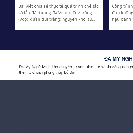
Bài viết chia sẻ thực tế quá trình chế tác
Công trìn
và lắp đặt tượng đá Voọc mông trắng
đơn không
(Voọc quần đùi trắng) nguyên khối từ
hậu bành) 
chất liệu đá xanh đen cao cấp loại...
nhiên ngu
thủy...
ĐÁ MỸ NGHỆ
Đá Mỹ Nghệ Minh Lập chuyên tư vấn, thiết kế và thi công trọn gói
thềm... chuẩn phong thủy Lỗ Ban.