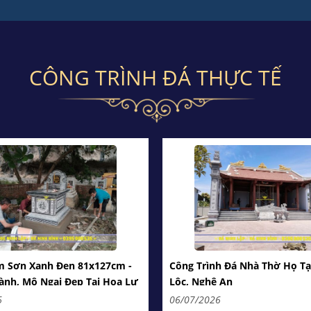
CÔNG TRÌNH ĐÁ THỰC TẾ
m Sơn Xanh Đen 81x127cm -
Công Trình Đá Nhà Thờ Họ Tạ
nh, Mộ Ngai Đẹp Tại Hoa Lư
Lộc, Nghệ An
6
06/07/2026