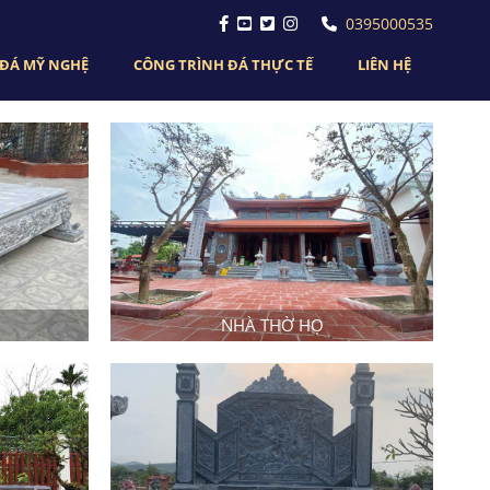
0395000535
ĐÁ MỸ NGHỆ
CÔNG TRÌNH ĐÁ THỰC TẾ
LIÊN HỆ
NHÀ THỜ HỌ