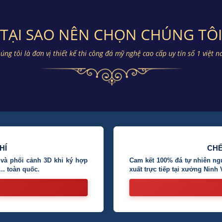
TẠI SAO NÊN CHỌN CHÚNG TÔI
úng tôi là đơn vị thiết kế thi công đá mỹ nghệ cao cấp uy tín số 1 việt 
HÍ
CHẾ
và phối cảnh 3D khi ký hợp
Cam kết 100% đá tự nhiên nguy
.. toàn quốc.
xuất trực tiếp tại xưởng Ninh